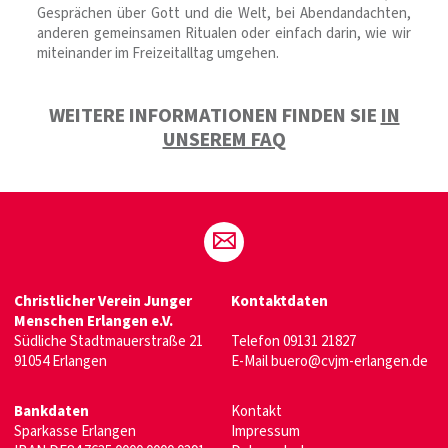
Gesprächen über Gott und die Welt, bei Abendandachten,
anderen gemeinsamen Ritualen oder einfach darin, wie wir
miteinander im Freizeitalltag umgehen.
WEITERE INFORMATIONEN FINDEN SIE
IN
UNSEREM FAQ
Christlicher Verein Junger
Kontaktdaten
Menschen Erlangen e.V.
Südliche Stadtmauerstraße 21
Telefon
09131 21827
91054 Erlangen
E-Mail
buero@cvjm-erlangen.de
Bankdaten
Kontakt
Sparkasse Erlangen
Impressum